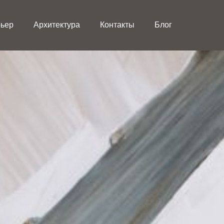
ьер
Архитектура
Контакты
Блог