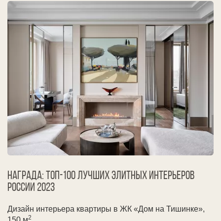
Награда: ТОП-100 лучших элитных интерьеров
России
2023
Дизайн интерьера квартиры в ЖК «Дом на Тишинке»,
2
150 м